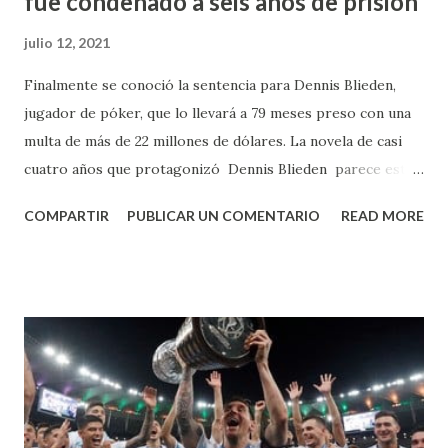
fue condenado a seis años de prisión
julio 12, 2021
Finalmente se conoció la sentencia para Dennis Blieden,
jugador de póker, que lo llevará a 79 meses preso con una
multa de más de 22 millones de dólares. La novela de casi
cuatro años que protagonizó Dennis Blieden parece estar
llegando a su fin luego de haber recibido una sentencia a
COMPARTIR
PUBLICAR UN COMENTARIO
READ MORE
prisión por 14 cargos debido a un desfalco con 22 millones
de dólares. La historia es ésta: en 2018 Blieden era un
desconocido para el mundo del poker que se alzó campeón
del WPT LA Poker Classic con un premio de US$1 millón .
Pero poco tiempo después debió comparecer ante el
Departamento de Justicia de Estados Unidos por un
supuesto fraude que cometió durante cuatro años cuando
era trabajador de un empresa de marketing. En 2019, el