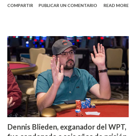
COMPARTIR
PUBLICAR UN COMENTARIO
READ MORE
Nacional de Poker (CNP) auspiciado por la sala 888poker ,
que se jugará del 22 al 27 de Junio en el Casino Gran Vía de
la ciudad de Madrid en España. El festival tendrá 3 eventos:
el Main Event de €550, el High Roller de €1.100 y un
torneo de cierre Turbo de €100. El Evento Principal tendrá
4 jornadas iniciales, un stack inicial de 50.000 puntos y
niveles de ciegas de 30 minutos. Será obligatorio el uso de
barbijo y habrán protocolos de prevención contra el
COVID-19. Este será el cronograma:
Dennis Blieden, exganador del WPT,