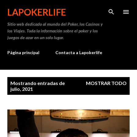
Ir al contenido principal
LAPOKERLIFE
Sitio web dedicado al mundo del Poker, los Casinos y
los Viajes. Toda la información sobre el poker y los
juegos de azar en un solo lugar.
Página principal
Contacta a Lapokerlife
E
Mostrando entradas de
MOSTRAR TODO
n
julio, 2021
t
r
a
d
a