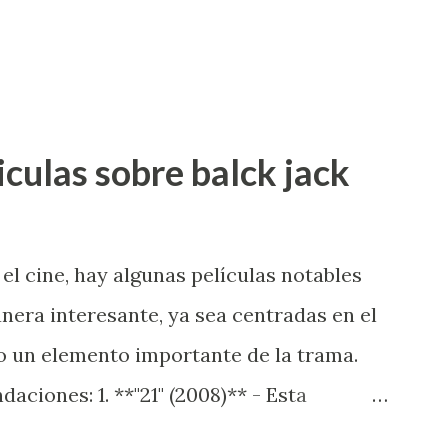
iculas sobre balck jack
 el cine, hay algunas películas notables
era interesante, ya sea centradas en el
o un elemento importante de la trama.
aciones: 1. **"21" (2008)** - Esta
ales, sigue la historia de un grupo de