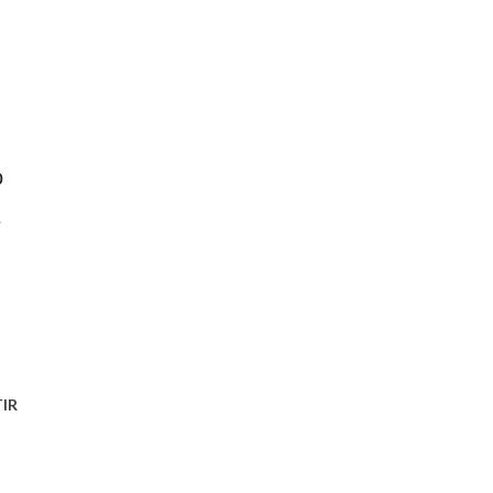
o
e
IR