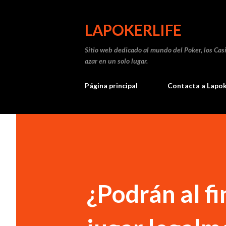
LAPOKERLIFE
Sitio web dedicado al mundo del Poker, los Casi
azar en un solo lugar.
Página principal
Contacta a Lapok
¿Podrán al f