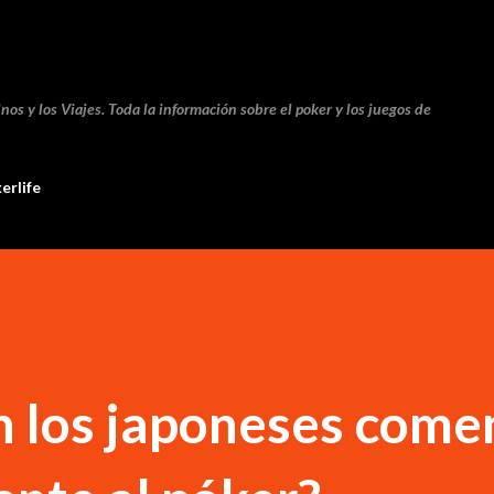
Ir al contenido principal
nos y los Viajes. Toda la información sobre el poker y los juegos de
erlife
in los japoneses come