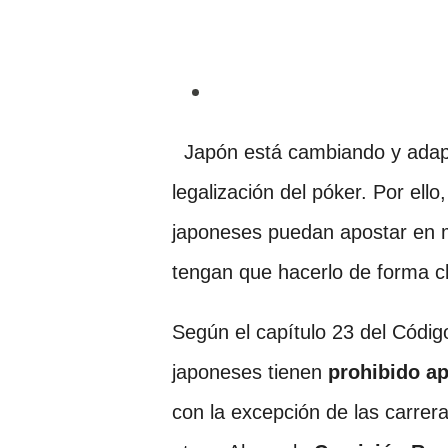
Japón está cambiando y adaptá
legalización del póker. Por ell
japoneses puedan apostar en 
tengan que hacerlo de forma cla
Según el capítulo 23 del Códig
japoneses tienen
prohibido ap
con la excepción de las carrer