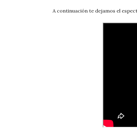
A continuación te dejamos el especta