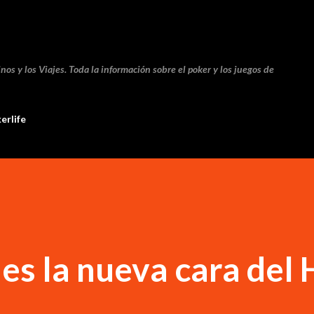
Ir al contenido principal
nos y los Viajes. Toda la información sobre el poker y los juegos de
erlife
 es la nueva cara del