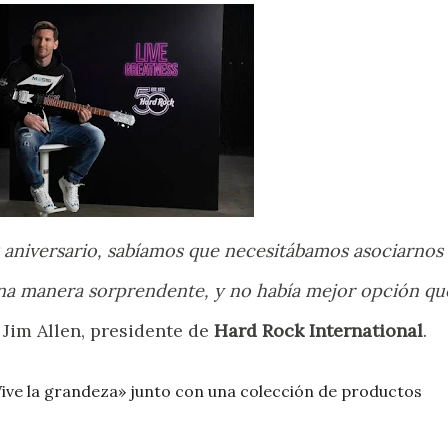
aniversario, sabíamos que necesitábamos asociarnos
una manera sorprendente, y no había mejor opción qu
o
Jim Allen
, presidente de
Hard Rock International
.
ive la grandeza»
junto con una colección de productos