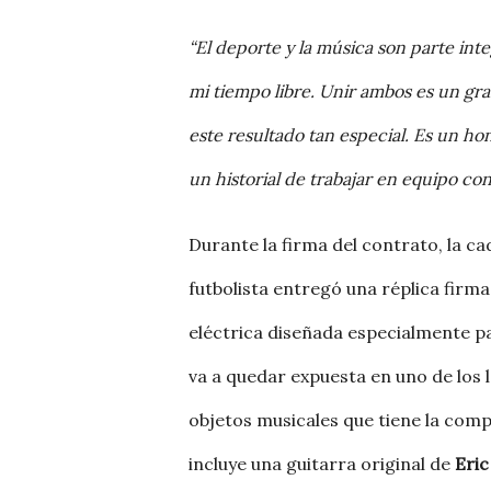
“El deporte y la música son parte int
mi tiempo libre. Unir ambos es un gr
este resultado tan especial. Es un ho
un historial de trabajar en equipo con
Durante la firma del contrato, la ca
futbolista entregó una réplica firma
eléctrica diseñada especialmente pa
va a quedar expuesta en uno de los 
objetos musicales que tiene la compa
incluye una guitarra original de
Eric