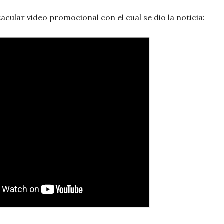
cular video promocional con el cual se dio la noticia: