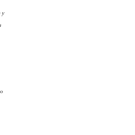
 y
a
no