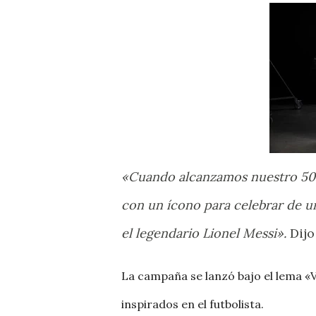
«Cuando alcanzamos nuestro 50 
con un ícono para celebrar de 
el legendario Lionel Messi».
Dij
La campaña se lanzó bajo el lema
«V
inspirados en el futbolista.