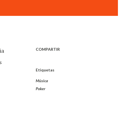
COMPARTIR
ia
s
Etiquetas
Música
Poker