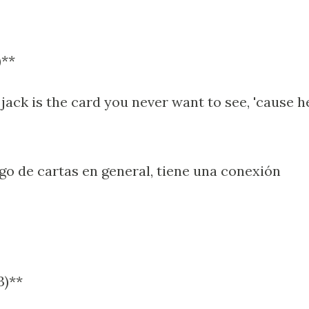
)**
ack is the card you never want to see, 'cause h
go de cartas en general, tiene una conexión
3)**