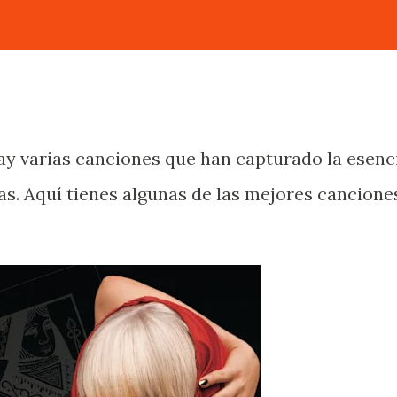
 hay varias canciones que han capturado la esenc
ras. Aquí tienes algunas de las mejores cancione