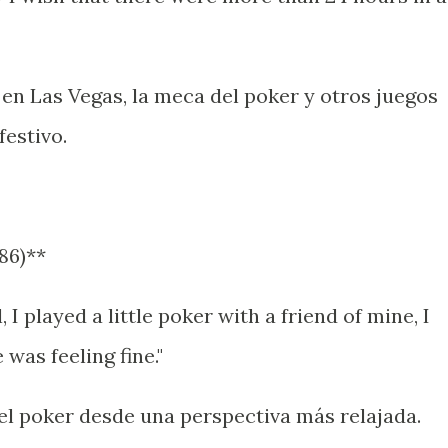
 en Las Vegas, la meca del poker y otros juegos
festivo.
986)**
I played a little poker with a friend of mine, I
 was feeling fine."
l poker desde una perspectiva más relajada.