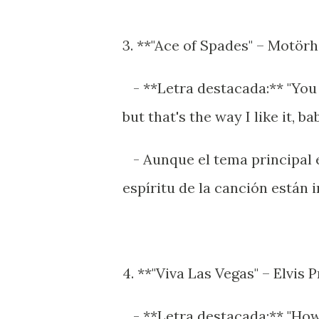
3. **"Ace of Spades" – Motörh
- **Letra destacada:** "You k
but that's the way I like it, ba
- Aunque el tema principal es 
espíritu de la canción están i
4. **"Viva Las Vegas" – Elvis P
- **Letra destacada:** "How 