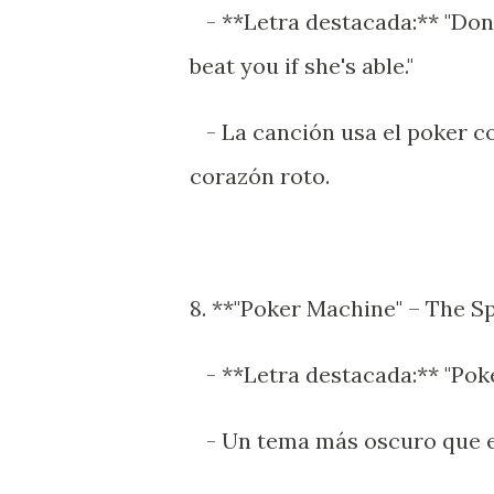
- **Letra destacada:** "Don'
beat you if she's able."
- La canción usa el poker co
corazón roto.
8. **"Poker Machine" – The Sp
- **Letra destacada:** "Poke
- Un tema más oscuro que exp