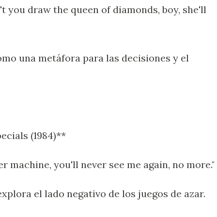
t you draw the queen of diamonds, boy, she'll
mo una metáfora para las decisiones y el
ecials (1984)**
r machine, you'll never see me again, no more."
lora el lado negativo de los juegos de azar.