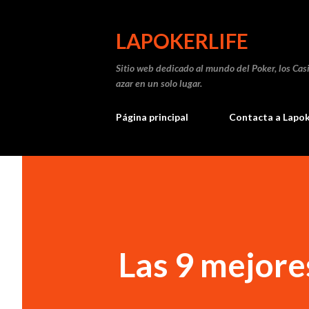
LAPOKERLIFE
Sitio web dedicado al mundo del Poker, los Casi
azar en un solo lugar.
Página principal
Contacta a Lapok
Las 9 mejore