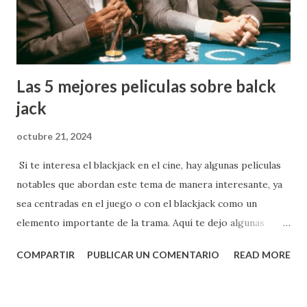
Las 5 mejores peliculas sobre balck
jack
octubre 21, 2024
Si te interesa el blackjack en el cine, hay algunas películas
notables que abordan este tema de manera interesante, ya
sea centradas en el juego o con el blackjack como un
elemento importante de la trama. Aquí te dejo algunas
recomendaciones: 1. **"21" (2008)** - Esta película, basada
COMPARTIR
PUBLICAR UN COMENTARIO
READ MORE
en hechos reales, sigue la historia de un grupo de
estudiantes del MIT que usan técnicas de conteo de cartas
para ganar grandes sumas en Las Vegas. Está inspirada en