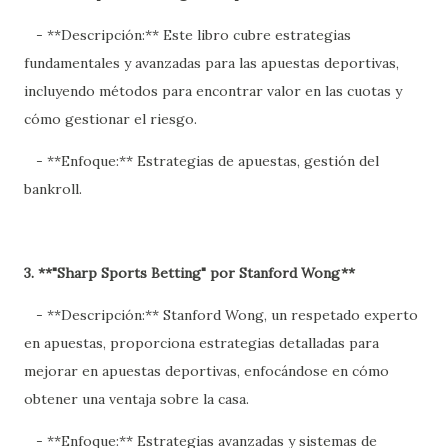
- **Descripción:** Este libro cubre estrategias
fundamentales y avanzadas para las apuestas deportivas,
incluyendo métodos para encontrar valor en las cuotas y
cómo gestionar el riesgo.
- **Enfoque:** Estrategias de apuestas, gestión del
bankroll.
3. **"Sharp Sports Betting" por Stanford Wong**
- **Descripción:** Stanford Wong, un respetado experto
en apuestas, proporciona estrategias detalladas para
mejorar en apuestas deportivas, enfocándose en cómo
obtener una ventaja sobre la casa.
- **Enfoque:** Estrategias avanzadas y sistemas de