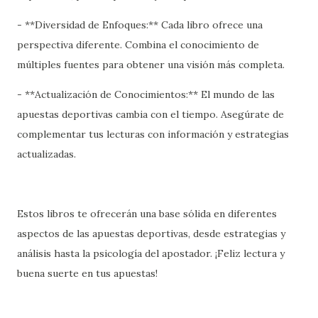
- **Diversidad de Enfoques:** Cada libro ofrece una
perspectiva diferente. Combina el conocimiento de
múltiples fuentes para obtener una visión más completa.
- **Actualización de Conocimientos:** El mundo de las
apuestas deportivas cambia con el tiempo. Asegúrate de
complementar tus lecturas con información y estrategias
actualizadas.
Estos libros te ofrecerán una base sólida en diferentes
aspectos de las apuestas deportivas, desde estrategias y
análisis hasta la psicología del apostador. ¡Feliz lectura y
buena suerte en tus apuestas!