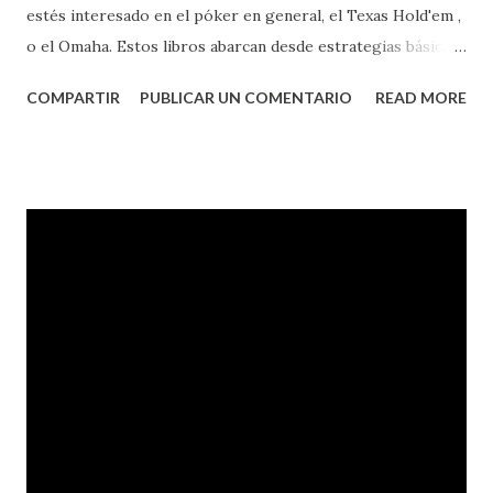
estés interesado en el póker en general, el Texas Hold'em ,
o el Omaha. Estos libros abarcan desde estrategias básicas
hasta técnicas avanzadas y son altamente recomendados
COMPARTIR
PUBLICAR UN COMENTARIO
READ MORE
por expertos en el campo. ### **1. "Super System: A
Course in Power Poker" por Doyle Brunson** -
**Descripción**: Considerado uno de los libros de póker
más influyentes, escrito por una leyenda del póker. Ofrece
estrategias avanzadas y consejos sobre varios juegos de
póker. - **Enfoque**: Estrategia general y técnicas para
diferentes variantes de póker. ### **2. "The Theory of
Poker" por David Sklansky** - **Descripción**: Un libro
fundamental que explora los conceptos teóricos
subyacentes en todos los juegos de póker, como el valor
esperado, el farol y el juego estratégico. - **Enfoque**:
Fundamentos teóricos del póker aplicables a diversas v...