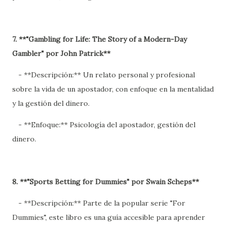
7. **"Gambling for Life: The Story of a Modern-Day
Gambler" por John Patrick**
- **Descripción:** Un relato personal y profesional
sobre la vida de un apostador, con enfoque en la mentalidad
y la gestión del dinero.
- **Enfoque:** Psicología del apostador, gestión del
dinero.
8. **"Sports Betting for Dummies" por Swain Scheps**
- **Descripción:** Parte de la popular serie "For
Dummies", este libro es una guía accesible para aprender