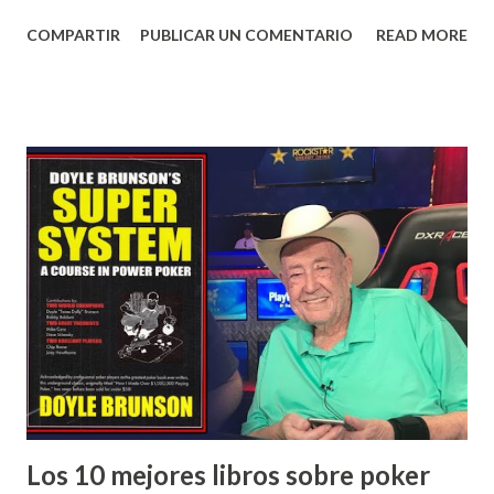
recomendaciones: 1. **"21" (2008)** - Esta película, basada
COMPARTIR
PUBLICAR UN COMENTARIO
READ MORE
en hechos reales, sigue la historia de un grupo de
estudiantes del MIT que usan técnicas de conteo de cartas
para ganar grandes sumas en Las Vegas. Está inspirada en
el libro "Bringing Down the House" de Ben Mezrich.
Aunque toma algunas licencias creativas, es una excelente
forma de ver el blackjack en acción. 2. **"Rain Man" (1988)**
- Aunque el foco principal de la película no es el blackjack,
el juego aparece en una de las escenas más memorables. La
historia sigue a un hombre que descubre que su hermano
autista tiene un increíble talento para el conteo de cartas y
juntos se embarcan en una travesía que involucra el juego
de casino. 3. **"The Hangover" (2009)** -...
Los 10 mejores libros sobre poker