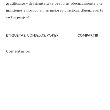
gratificante y desafiante si te preparas adecuadamente y te
mantienes enfocado en las mejores prácticas. ¡Buena suerte
en tus juegos!
ETIQUETAS:
CONSEJOS
POKER
COMPARTIR
Comentarios