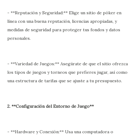
- **Reputación y Seguridad:** Elige un sitio de póker en
línea con una buena reputación, licencias apropiadas, y
medidas de seguridad para proteger tus fondos y datos
personales.
- **Variedad de Juegos:** Asegúrate de que el sitio ofrezca
los tipos de juegos y torneos que prefieres jugar, así como
una estructura de tarifas que se ajuste a tu presupuesto.
2. **Configuración del Entorno de Juego**
- **Hardware y Conexión:** Usa una computadora o