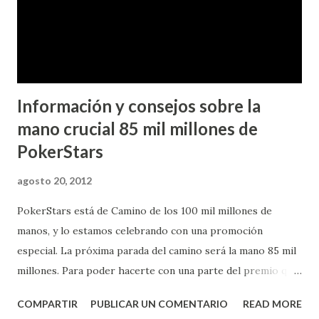
subyacentes en todos los juegos de póker, como el valor
esperado, el farol y el juego estratégico. - **Enfoque**:
Fundamentos teóricos del póker aplicables a diversas v...
Información y consejos sobre la
mano crucial 85 mil millones de
PokerStars
agosto 20, 2012
PokerStars está de Camino de los 100 mil millones de
manos, y lo estamos celebrando con una promoción
especial. La próxima parada del camino será la mano 85 mil
millones. Para poder hacerte con una parte del premio que
reparten, de hasta 1.000.000 de $, solo tienes que jugar en
COMPARTIR
PUBLICAR UN COMENTARIO
READ MORE
las mesas de dinero real de PokerStars y esperar a que te