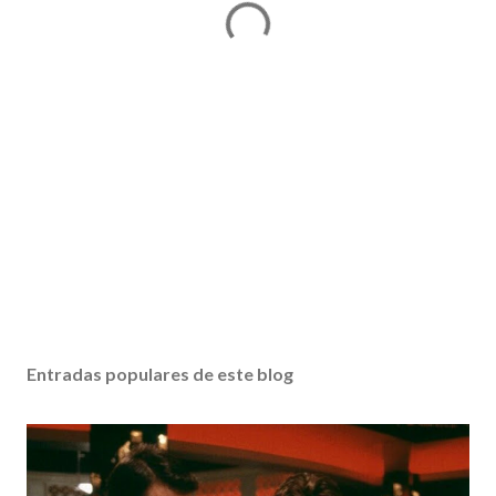
Entradas populares de este blog