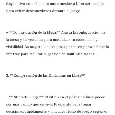
dispositivo confiable con una conexión a Internet estable
para evitar desconexiones durante el juego.
- **Configuración de la Mesa:** Ajusta la configuración de
la mesa y las ventanas para maximizar tu comodidad y
visibilidad. La mayoría de los sitios permiten personalizar la
interfaz para facilitar la gestión de múltiples mesas.
3. **Comprensión de las Dinámicas en Línea**
- **Ritmo de Juego:** El ritmo en el póker en línea puede
ser más rápido que en vivo. Prepárate para tomar
decisiones rápidamente y ajusta tu ritmo de juego según el