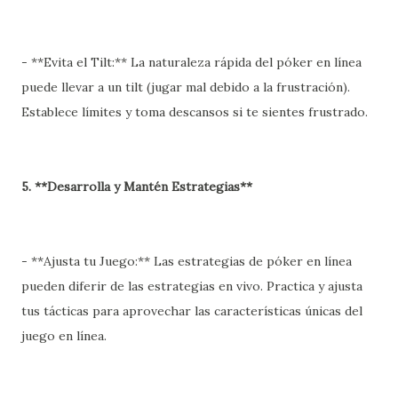
- **Evita el Tilt:** La naturaleza rápida del póker en línea
puede llevar a un tilt (jugar mal debido a la frustración).
Establece límites y toma descansos si te sientes frustrado.
5. **Desarrolla y Mantén Estrategias**
- **Ajusta tu Juego:** Las estrategias de póker en línea
pueden diferir de las estrategias en vivo. Practica y ajusta
tus tácticas para aprovechar las características únicas del
juego en línea.