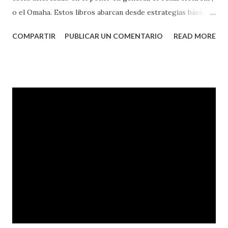
o el Omaha. Estos libros abarcan desde estrategias básicas
hasta técnicas avanzadas y son altamente recomendados
COMPARTIR
PUBLICAR UN COMENTARIO
READ MORE
por expertos en el campo. ### **1. "Super System: A
Course in Power Poker" por Doyle Brunson** -
**Descripción**: Considerado uno de los libros de póker
más influyentes, escrito por una leyenda del póker. Ofrece
estrategias avanzadas y consejos sobre varios juegos de
póker. - **Enfoque**: Estrategia general y técnicas para
diferentes variantes de póker. ### **2. "The Theory of
Poker" por David Sklansky** - **Descripción**: Un libro
fundamental que explora los conceptos teóricos
subyacentes en todos los juegos de póker, como el valor
esperado, el farol y el juego estratégico. - **Enfoque**:
Fundamentos teóricos del póker aplicables a diversas v...