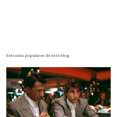
Entradas populares de este blog