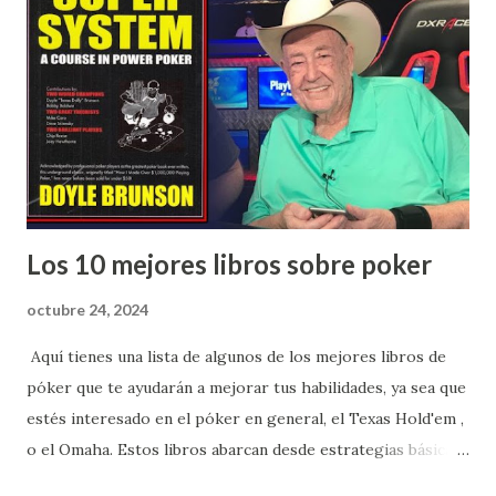
- Aunque el foco principal de la película no es el blackjack,
el juego aparece en una de las escenas más memorables. La
historia sigue a un hombre que descubre que su hermano
autista tiene un increíble talento para el conteo de cartas y
juntos se embarcan en una travesía que involucra el juego
de casino. 3. **"The Hangover" (2009)** -...
Los 10 mejores libros sobre poker
octubre 24, 2024
Aquí tienes una lista de algunos de los mejores libros de
póker que te ayudarán a mejorar tus habilidades, ya sea que
estés interesado en el póker en general, el Texas Hold'em ,
o el Omaha. Estos libros abarcan desde estrategias básicas
hasta técnicas avanzadas y son altamente recomendados