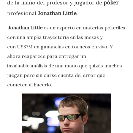
de la mano del profesor y jugador de
póker
profesional
Jonathan Little
.
Jonathan Little
es un experto en materias pokeriles
con una amplia trayectoria en las mesas y
con
US$7M en ganancias en torneos en vivo
. Y
ahora reaparece para entregar un
invaluable
análisis de una mano que quizás muchos
juegan
pero sin darse cuenta del error que
cometen al hacerlo.