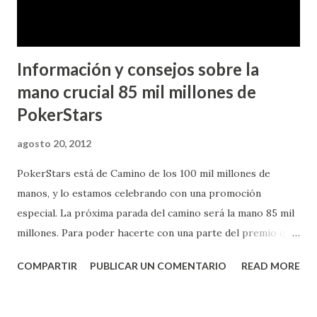
Fundamentos teóricos del póker aplicables a diversas v...
Información y consejos sobre la
mano crucial 85 mil millones de
PokerStars
agosto 20, 2012
PokerStars está de Camino de los 100 mil millones de
manos, y lo estamos celebrando con una promoción
especial. La próxima parada del camino será la mano 85 mil
millones. Para poder hacerte con una parte del premio que
reparten, de hasta 1.000.000 de $, solo tienes que jugar en
COMPARTIR
PUBLICAR UN COMENTARIO
READ MORE
las mesas de dinero real de PokerStars y esperar a que te
repartan una mano número un millón: desde
84.700.000.000 hasta 85.000.000.000 (por ejemplo, la