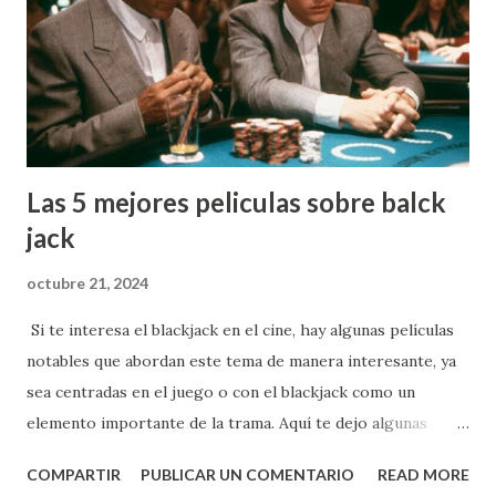
c
o
m
e
n
t
a
r
Las 5 mejores peliculas sobre balck
i
o
jack
octubre 21, 2024
Si te interesa el blackjack en el cine, hay algunas películas
notables que abordan este tema de manera interesante, ya
sea centradas en el juego o con el blackjack como un
elemento importante de la trama. Aquí te dejo algunas
recomendaciones: 1. **"21" (2008)** - Esta película, basada
COMPARTIR
PUBLICAR UN COMENTARIO
READ MORE
en hechos reales, sigue la historia de un grupo de