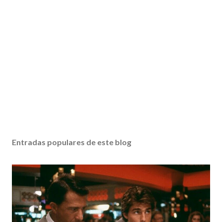
P
u
b
Entradas populares de este blog
l
i
c
a
r
u
n