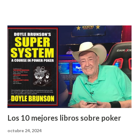
estudiantes del MIT que usan técnicas de conteo de cartas
para ganar grandes sumas en Las Vegas. Está inspirada en
el libro "Bringing Down the House" de Ben Mezrich.
Aunque toma algunas licencias creativas, es una excelente
forma de ver el blackjack en acción. 2. **"Rain Man" (1988)**
- Aunque el foco principal de la película no es el blackjack,
el juego aparece en una de las escenas más memorables. La
historia sigue a un hombre que descubre que su hermano
autista tiene un increíble talento para el conteo de cartas y
juntos se embarcan en una travesía que involucra el juego
de casino. 3. **"The Hangover" (2009)** -...
Los 10 mejores libros sobre poker
octubre 24, 2024