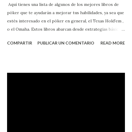
Aquí tienes una lista de algunos de los mejores libros de
póker que te ayudarán a mejorar tus habilidades, ya sea que
estés interesado en el póker en general, el Texas Hold'em ,
o el Omaha. Estos libros abarcan desde estrategias básicas
hasta técnicas avanzadas y son altamente recomendados
COMPARTIR
PUBLICAR UN COMENTARIO
READ MORE
por expertos en el campo. ### **1. "Super System: A
Course in Power Poker" por Doyle Brunson** -
**Descripción**: Considerado uno de los libros de póker
más influyentes, escrito por una leyenda del póker. Ofrece
estrategias avanzadas y consejos sobre varios juegos de
póker. - **Enfoque**: Estrategia general y técnicas para
diferentes variantes de póker. ### **2. "The Theory of
Poker" por David Sklansky** - **Descripción**: Un libro
fundamental que explora los conceptos teóricos
subyacentes en todos los juegos de póker, como el valor
esperado, el farol y el juego estratégico. - **Enfoque**: