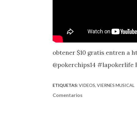
obtener $10 gratis entren a 
@pokerchips14 #lapokerlife F
ETIQUETAS:
VIDEOS
VIERNES MUSICAL
Comentarios