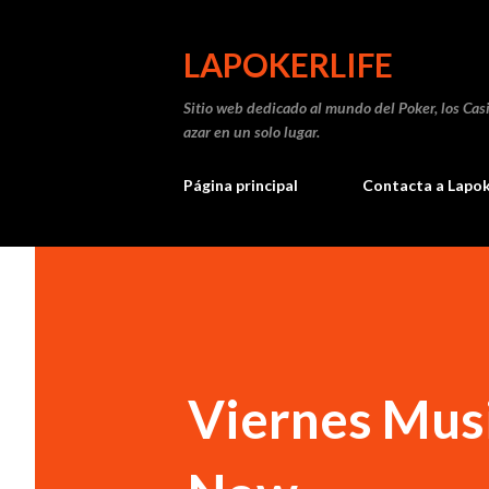
LAPOKERLIFE
Sitio web dedicado al mundo del Poker, los Casi
azar en un solo lugar.
Página principal
Contacta a Lapok
Viernes Musi