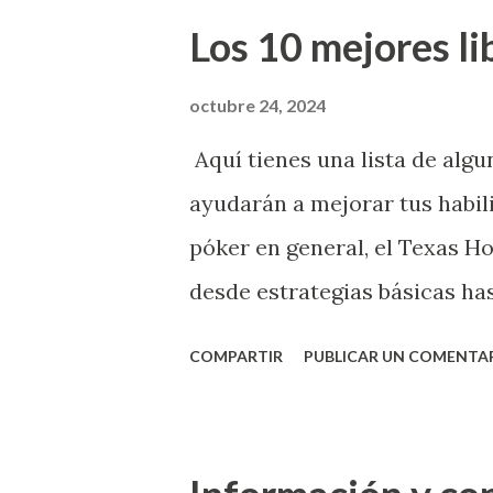
the House" de Ben Mezrich. A
Los 10 mejores li
es una excelente forma de ver
(1988)** - Aunque el foco princ
octubre 24, 2024
juego aparece en una de las 
Aquí tienes una lista de algu
sigue a un hombre que descu
ayudarán a mejorar tus habili
increíble talento para el con
póker en general, el Texas Ho
travesía que involucra el jue
desde estrategias básicas ha
-...
recomendados por expertos e
COMPARTIR
PUBLICAR UN COMENTA
Course in Power Poker" por 
Considerado uno de los libro
una leyenda del póker. Ofrec