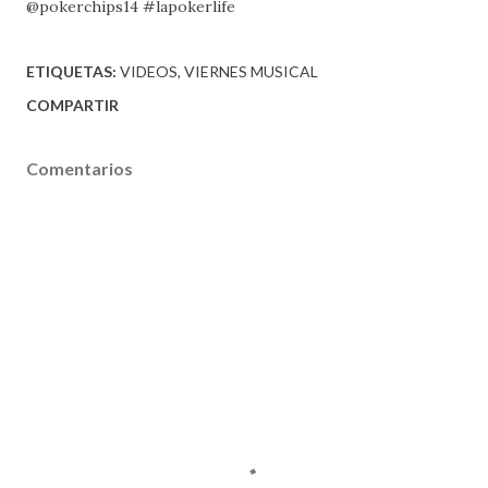
@pokerchips14 #lapokerlife
ETIQUETAS:
VIDEOS
VIERNES MUSICAL
COMPARTIR
Comentarios