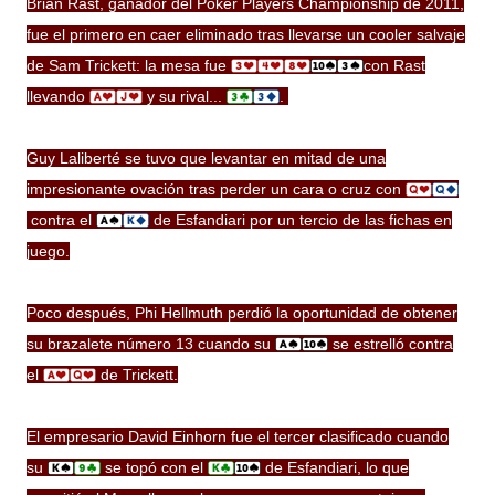
Brian Rast, ganador del
Poker
Players Championship de 2011,
fue el primero en caer eliminado tras llevarse un
cooler
salvaje
de Sam Trickett: la
mesa
fue
con Rast
llevando
y su rival...
.
Guy Laliberté se tuvo que levantar en mitad de una
impresionante ovación tras perder un cara o cruz con
contra el
de Esfandiari por un tercio de las fichas en
juego.
Poco después, Phi Hellmuth perdió la oportunidad de obtener
su brazalete número 13 cuando su
se estrelló contra
el
de Trickett.
El empresario David Einhorn fue el tercer clasificado cuando
su
se topó con el
de Esfandiari, lo que