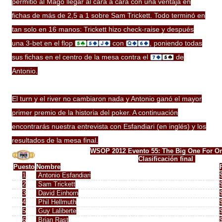
permitió al Mago llegar al cara a cara con una
ventaja
en
fichas de más de 2,5 a 1 sobre Sam Trickett. Todo terminó en
tan solo en 16 manos: Trickett hizo
check-raise
y después
una
3-bet
en el
flop
con
, poniendo todas
sus fichas en el centro de la
mesa
contra el
de
Antonio.
El
turn
y el
river
no cambiaron nada y Antonio ganó el mayor
primer premio de la historia del
poker
. A continuación
encontrarás nuestra entrevista con Esfandiari (en inglés) y los
resultados de la
mesa final
.
WSOP 2012 Evento 55: The Big One For O
Clasificación final
Puesto
Nombre
1
Antonio Esfandiari
2
Sam Trickett
3
David Einhorn
4
Phil Hellmuth
5
Guy Laliberte
6
Brian Rast