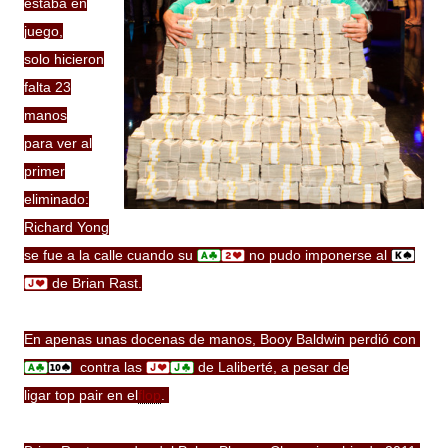
estaba en
juego,
solo hicieron
falta 23
manos
para
ver
al
primer
eliminado:
Richard Yong
se fue a la calle cuando su
no pudo imponerse al
de Brian Rast.
En apenas unas docenas de manos, Booy Baldwin perdió con
contra las
de Laliberté, a pesar de
ligar
top pair
en el
flop
.