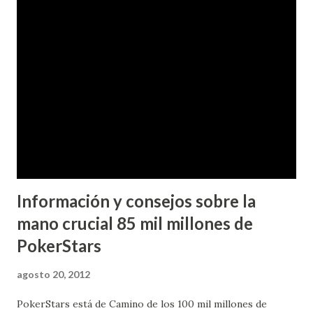
estrategias avanzadas y consejos sobre varios juegos de
póker. - **Enfoque**: Estrategia general y técnicas para
diferentes variantes de póker. ### **2. "The Theory of
Poker" por David Sklansky** - **Descripción**: Un libro
fundamental que explora los conceptos teóricos
subyacentes en todos los juegos de póker, como el valor
esperado, el farol y el juego estratégico. - **Enfoque**:
Fundamentos teóricos del póker aplicables a diversas v...
Información y consejos sobre la
mano crucial 85 mil millones de
PokerStars
agosto 20, 2012
PokerStars está de Camino de los 100 mil millones de