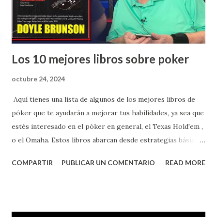
juntos se embarcan en una travesía que involucra el juego
de casino. 3. **"The Hangover" (2009)** -...
Los 10 mejores libros sobre poker
octubre 24, 2024
Aquí tienes una lista de algunos de los mejores libros de
póker que te ayudarán a mejorar tus habilidades, ya sea que
estés interesado en el póker en general, el Texas Hold'em ,
o el Omaha. Estos libros abarcan desde estrategias básicas
hasta técnicas avanzadas y son altamente recomendados
COMPARTIR
PUBLICAR UN COMENTARIO
READ MORE
por expertos en el campo. ### **1. "Super System: A
Course in Power Poker" por Doyle Brunson** -
**Descripción**: Considerado uno de los libros de póker
más influyentes, escrito por una leyenda del póker. Ofrece