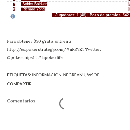
7
Bobby Baldwin
8
Richard Yong
Jugadores:
1 (48)
| Pozo de premios:
$42
Para obtener $50 gratis entren a
http://es.pokerstrategy.com/#uR8YZ1 Twitter:
@pokerchips14 #lapokerlife
ETIQUETAS:
INFORMACIÓN
NEGREANU
WSOP
COMPARTIR
Comentarios