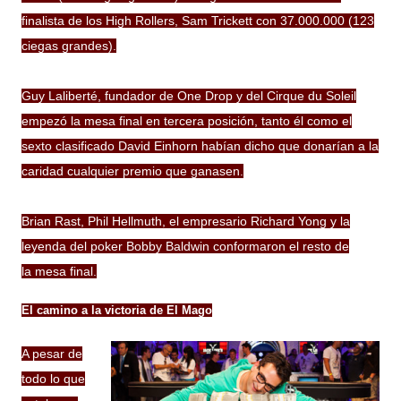
finalista de los High Rollers, Sam Trickett con 37.000.000 (123
ciegas grandes).
Guy Laliberté, fundador de One Drop y del Cirque du Soleil
empezó la
mesa final
en tercera
posición
, tanto él como el
sexto clasificado David Einhorn habían dicho que donarían a la
caridad cualquier premio que ganasen.
Brian Rast, Phil Hellmuth, el empresario Richard Yong y la
leyenda del
poker
Bobby Baldwin conformaron el resto de
la
mesa final
.
El camino a la victoria de El Mago
A pesar de
todo lo que