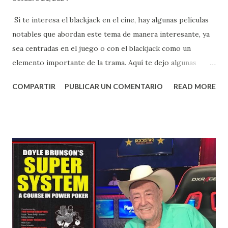
Si te interesa el blackjack en el cine, hay algunas películas
notables que abordan este tema de manera interesante, ya
sea centradas en el juego o con el blackjack como un
elemento importante de la trama. Aquí te dejo algunas
recomendaciones: 1. **"21" (2008)** - Esta película, basada
COMPARTIR
PUBLICAR UN COMENTARIO
READ MORE
en hechos reales, sigue la historia de un grupo de
estudiantes del MIT que usan técnicas de conteo de cartas
para ganar grandes sumas en Las Vegas. Está inspirada en
el libro "Bringing Down the House" de Ben Mezrich.
Aunque toma algunas licencias creativas, es una excelente
forma de ver el blackjack en acción. 2. **"Rain Man" (1988)**
- Aunque el foco principal de la película no es el blackjack,
el juego aparece en una de las escenas más memorables. La
historia sigue a un hombre que descubre que su hermano
autista tiene un increíble talento para el conteo de cartas y