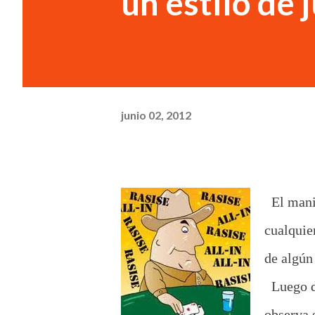
un estilo de 
junio 02, 2012
El mani
cualquie
de algún
Luego de
observa 