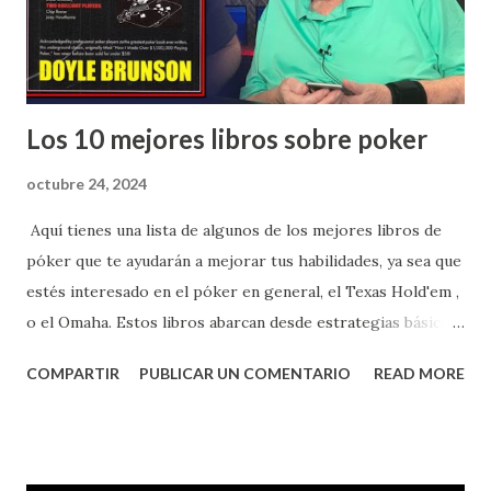
juntos se embarcan en una travesía que involucra el juego
de casino. 3. **"The Hangover" (2009)** -...
Los 10 mejores libros sobre poker
octubre 24, 2024
Aquí tienes una lista de algunos de los mejores libros de
póker que te ayudarán a mejorar tus habilidades, ya sea que
estés interesado en el póker en general, el Texas Hold'em ,
o el Omaha. Estos libros abarcan desde estrategias básicas
hasta técnicas avanzadas y son altamente recomendados
COMPARTIR
PUBLICAR UN COMENTARIO
READ MORE
por expertos en el campo. ### **1. "Super System: A
Course in Power Poker" por Doyle Brunson** -
**Descripción**: Considerado uno de los libros de póker
más influyentes, escrito por una leyenda del póker. Ofrece