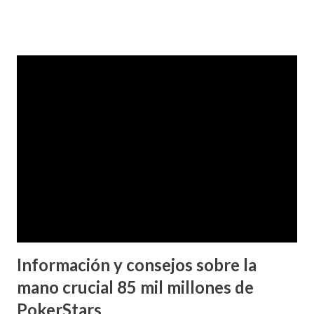
Course in Power Poker" por Doyle Brunson** -
**Descripción**: Considerado uno de los libros de póker
más influyentes, escrito por una leyenda del póker. Ofrece
estrategias avanzadas y consejos sobre varios juegos de
póker. - **Enfoque**: Estrategia general y técnicas para
diferentes variantes de póker. ### **2. "The Theory of
Poker" por David Sklansky** - **Descripción**: Un libro
fundamental que explora los conceptos teóricos
subyacentes en todos los juegos de póker, como el valor
esperado, el farol y el juego estratégico. - **Enfoque**:
Fundamentos teóricos del póker aplicables a diversas v...
Información y consejos sobre la
mano crucial 85 mil millones de
PokerStars