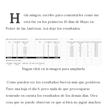
H
ola amigos, escribo para comentarles como me
está fue en los primeros 10 días de Mayo en
Poker de las Américas. Acá dejo los resultados:
Hagan click en la imagen para ampliarla.
Como pueden ver los resultados fueron más que positivos.
Tuve una baja el día 9, pero nada de que preocuparse
teniendo en cuenta los resultados de los demás días. Otra
cosa que se puede observar es que si bien no jugué muchos