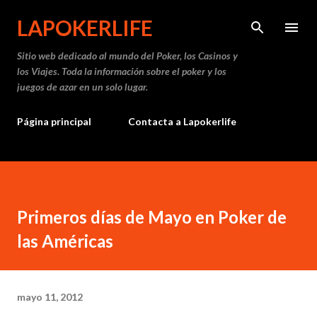
Ir al contenido principal
LAPOKERLIFE
Sitio web dedicado al mundo del Poker, los Casinos y
los Viajes. Toda la información sobre el poker y los
juegos de azar en un solo lugar.
Página principal
Contacta a Lapokerlife
Primeros días de Mayo en Poker de
las Américas
mayo 11, 2012