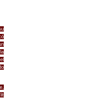
su
có
un
la
el
do
e,
lt