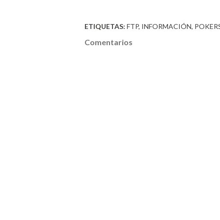
ETIQUETAS:
FTP
INFORMACIÓN
POKER
Comentarios