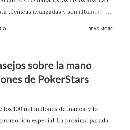
go de casino. 3. **"The Hangover" (2009)**
sta técnicas avanzadas y son altamente
n el campo. ### **1. "Super System: A
RIO
READ MORE
Doyle Brunson** - **Descripción**:
s de póker más influyentes, escrito por
e estrategias avanzadas y consejos sobre
nsejos sobre la mano
Enfoque**: Estrategia general y técnicas
llones de PokerStars
 póker. ### **2. "The Theory of Poker"
scripción**: Un libro fundamental que
os subyacentes en todos los juegos de
 los 100 mil millones de manos, y lo
, el farol y el juego estratégico. -
promoción especial. La próxima parada
icos del póker aplicables a diversas v...