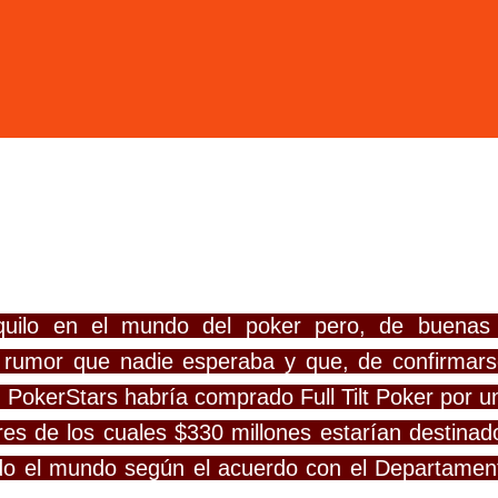
quilo en el mundo del poker pero, de buenas
 rumor que nadie esperaba y que, de confirmars
:
PokerStars habría comprado Full Tilt Poker por u
res
de los cuales $330 millones estarían destinad
odo el mundo según el acuerdo con el Departamen