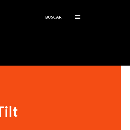
BUSCAR
ilt