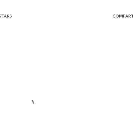
STARS
COMPART