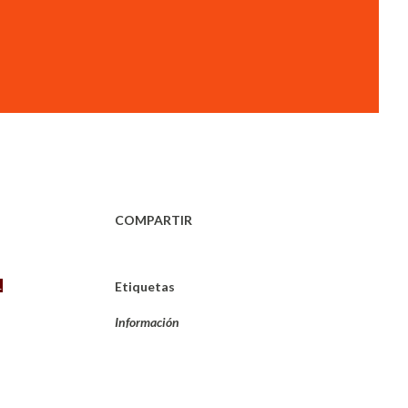
COMPARTIR
.
Etiquetas
Información