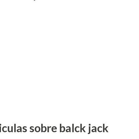
iculas sobre balck jack