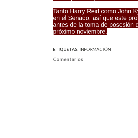
Tanto Harry Reid como John Kyl
en el Senado, así que
este pr
antes de la toma de posesión d
próximo noviembre.
ETIQUETAS:
INFORMACIÓN
Comentarios