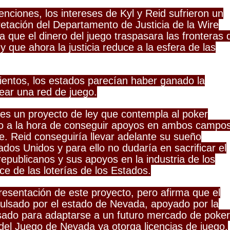
tenciones, los intereses de Kyl y Reid sufrieron un
retación del Departamento de Justicia de la Wire
a que el dinero del juego traspasara las fronteras 
 que ahora la justicia reduce a la esfera de las
ientos,
los estados parecían haber ganado la
rear una red de juego.
 es un
proyecto de ley
que contempla al
poker
a la hora de conseguir apoyos en ambos campo
e. Reid conseguiría llevar adelante su sueño
tados Unidos
y para ello no dudaría en sacrificar el
 republicanos y sus apoyos en la industria de los
ce de las loterías de los Estados.
resentación de este proyecto
, pero afirma que el
pulsado por el estado de Nevada, apoyado por la
ensado para adaptarse a un futuro mercado de poker
 del Juego de Nevada ya otorga licencias de juego.