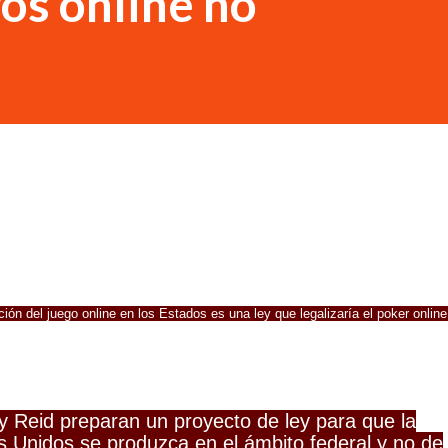
gos online no
ción del juego online en los Estados es una ley que legalizaría el poker online
y Reid
preparan un proyecto de ley para que la
s Unidos se produzca en el ámbito federal y no de