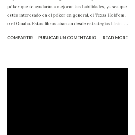
póker que te ayudarán a mejorar tus habilidades, ya sea que
estés interesado en el póker en general, el Texas Hold'em ,
o el Omaha. Estos libros abarcan desde estrategias básicas
hasta técnicas avanzadas y son altamente recomendados
COMPARTIR
PUBLICAR UN COMENTARIO
READ MORE
por expertos en el campo. ### **1. "Super System: A
Course in Power Poker" por Doyle Brunson** -
**Descripción**: Considerado uno de los libros de póker
más influyentes, escrito por una leyenda del póker. Ofrece
estrategias avanzadas y consejos sobre varios juegos de
póker. - **Enfoque**: Estrategia general y técnicas para
diferentes variantes de póker. ### **2. "The Theory of
Poker" por David Sklansky** - **Descripción**: Un libro
fundamental que explora los conceptos teóricos
subyacentes en todos los juegos de póker, como el valor
esperado, el farol y el juego estratégico. - **Enfoque**:
Fundamentos teóricos del póker aplicables a diversas v...