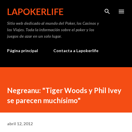
Ir al contenido principal
LAPOKERLIFE
Sitio web dedicado al mundo del Poker, los Casinos y
los Viajes. Toda la información sobre el poker y los
juegos de azar en un solo lugar.
Página principal
Contacta a Lapokerlife
Negreanu: "Tiger Woods y Phil Ivey
se parecen muchísimo"
abril 12, 2012