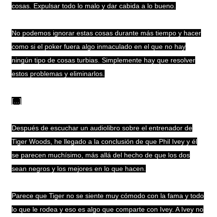
cosas. Expulsar todo lo malo y dar cabida a lo bueno.
No podemos ignorar estas cosas durante más tiempo y hacer
como si el poker fuera algo inmaculado en el que no hay
ningún tipo de cosas turbias. Simplemente hay que resolver
estos problemas y eliminarlos.
[...]
Después de escuchar un audiolibro sobre el entrenador de
Tiger Woods, he llegado a la conclusión de que Phil Ivey y él
se parecen muchísimo, más allá del hecho de que los dos
sean negros y los mejores en lo que hacen.
Parece que Tiger no se siente muy cómodo con la fama y todo
lo que le rodea y eso es algo que comparte con Ivey. A Ivey no