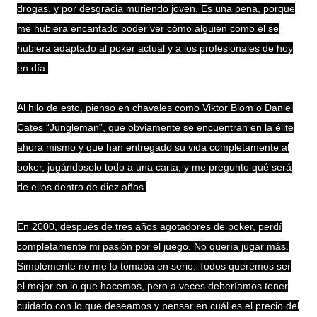
drogas, y por desgracia muriendo joven. Es una pena, porque
me hubiera encantado poder ver cómo alguien como él se
hubiera adaptado al poker actual y a los profesionales de hoy
en día.
Al hilo de esto, pienso en chavales como Viktor Blom o Daniel
Cates “Jungleman”, que obviamente se encuentran en la élite
ahora mismo y que han entregado su vida completamente al
poker, jugándoselo todo a una carta, y me pregunto qué será
de ellos dentro de diez años.
En 2000, después de tres años agotadores de poker, perdí
completamente mi pasión por el juego. No quería jugar más.
Simplemente no me lo tomaba en serio. Todos queremos ser
el mejor en lo que hacemos, pero a veces deberíamos tener
cuidado con lo que deseamos y pensar en cuál es el precio del