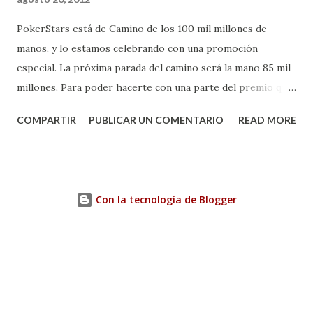
PokerStars está de Camino de los 100 mil millones de
manos, y lo estamos celebrando con una promoción
especial. La próxima parada del camino será la mano 85 mil
millones. Para poder hacerte con una parte del premio que
reparten, de hasta 1.000.000 de $, solo tienes que jugar en
COMPARTIR
PUBLICAR UN COMENTARIO
READ MORE
las mesas de dinero real de PokerStars y esperar a que te
repartan una mano número un millón: desde
84.700.000.000 hasta 85.000.000.000 (por ejemplo, la
mano 84.902.000.000). Si lo logras, recibirás un premio en
Con la tecnología de Blogger
efectivo que podría estar valorado en miles de dólares. Si
logras ganar la mano número 85 mil millones, obtendrás un
mínimo de 20.000 $. Puedes descubrir rápidamente cuántas
manos se han repartido comprobando el contador situado
en la parte superior de esta página. Si estás jugando en el
software de PokerStars, mira el número total de manos