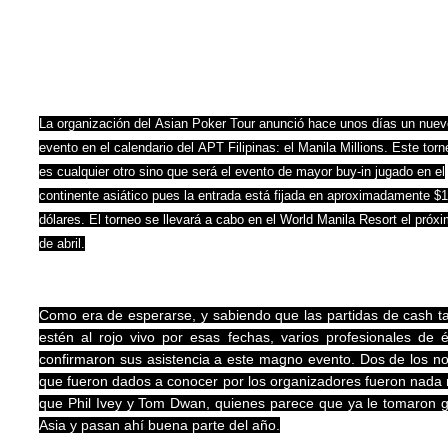
La organización del
Asian Poker Tour
anunció hace unos días un nuev
evento en el calendario del
APT Filipinas
: el
Manila Millions
. Este torn
es cualquier otro sino que será el evento de mayor buy-in jugado en el
continente asiático pues la entrada está fijada en aproximadamente $
dólares. El torneo se llevará a cabo en el
World Manila Resort
el próx
de abril.
Como era de esperarse, y sabiendo que las partidas de cash 
estén al rojo vivo por esas fechas, varios profesionales de é
confirmaron sus asistencia a este magno evento. Dos de los 
que fueron dados a conocer por los organizadores fueron nad
que
Phil Ivey y Tom Dwan
, quienes parece que ya le tomaron 
Asia y pasan ahí buena parte del año.