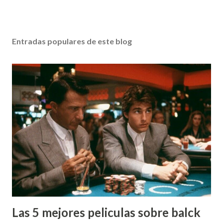
Entradas populares de este blog
Las 5 mejores peliculas sobre balck