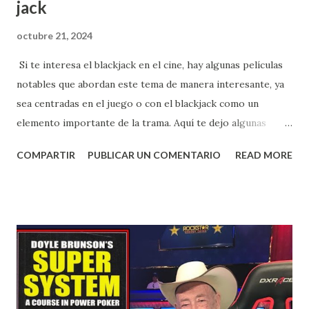
jack
octubre 21, 2024
Si te interesa el blackjack en el cine, hay algunas películas
notables que abordan este tema de manera interesante, ya
sea centradas en el juego o con el blackjack como un
elemento importante de la trama. Aquí te dejo algunas
recomendaciones: 1. **"21" (2008)** - Esta película, basada
COMPARTIR
PUBLICAR UN COMENTARIO
READ MORE
en hechos reales, sigue la historia de un grupo de
estudiantes del MIT que usan técnicas de conteo de cartas
para ganar grandes sumas en Las Vegas. Está inspirada en
el libro "Bringing Down the House" de Ben Mezrich.
Aunque toma algunas licencias creativas, es una excelente
forma de ver el blackjack en acción. 2. **"Rain Man" (1988)**
- Aunque el foco principal de la película no es el blackjack,
el juego aparece en una de las escenas más memorables. La