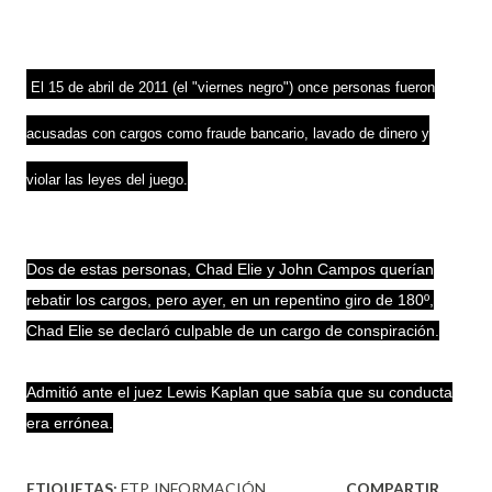
El 15 de abril de 2011 (el "viernes negro") once personas fueron
acusadas con cargos como fraude bancario, lavado de dinero y
violar las leyes del juego.
Dos de estas personas, Chad Elie y John Campos querían
rebatir los cargos, pero ayer, en un repentino giro de 180º,
Chad Elie se declaró culpable de un cargo de conspiración.
Admitió
ante
el juez Lewis Kaplan que sabía que su conducta
era errónea.
ETIQUETAS:
FTP
INFORMACIÓN
COMPARTIR