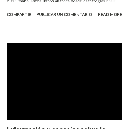
o el Omaha. Estos libros abarcan desde estrategias básicas
hasta técnicas avanzadas y son altamente recomendados
COMPARTIR
PUBLICAR UN COMENTARIO
READ MORE
por expertos en el campo. ### **1. "Super System: A
Course in Power Poker" por Doyle Brunson** -
**Descripción**: Considerado uno de los libros de póker
más influyentes, escrito por una leyenda del póker. Ofrece
estrategias avanzadas y consejos sobre varios juegos de
póker. - **Enfoque**: Estrategia general y técnicas para
diferentes variantes de póker. ### **2. "The Theory of
Poker" por David Sklansky** - **Descripción**: Un libro
fundamental que explora los conceptos teóricos
subyacentes en todos los juegos de póker, como el valor
esperado, el farol y el juego estratégico. - **Enfoque**:
Fundamentos teóricos del póker aplicables a diversas v...