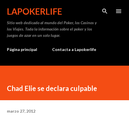
Ir al contenido principal
LAPOKERLIFE
Sitio web dedicado al mundo del Poker, los Casinos y
los Viajes. Toda la información sobre el poker y los
juegos de azar en un solo lugar.
Página principal
Contacta a Lapokerlife
Chad Elie se declara culpable
marzo 27, 2012